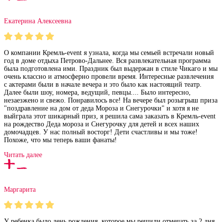
Екатерина Алексеевна
О компании Кремль-event я узнала, когда мы семьей встречали новый
год в доме отдыха Петрово-Дальнее. Вся развлекательная программа
была подготовлена ими. Праздник был выдержан в стиле Чикаго и мы
очень классно и атмосферно провели время. Интересные развлечения
с актерами были в начале вечера и это было как настоящий театр.
Далее были шоу, номера, ведущий, певцы.... Было интересно,
незаезжено и свежо. Понравилось все! На вечере был розыгрыш приза
"поздравление на дом от деда Мороза и Снегурочки" и хотя я не
выйграла этот шикарный приз, я решила сама заказать в Кремль-event
на рождество Деда мороза и Снегурочку для детей и всех наших
домочадцев. У нас полный восторг! Дети счастливы и мы тоже!
Похоже, что мы теперь ваши фанаты!
Читать далее
Маргарита
У ребенка было день рождения, которое мы решили отмечать за 2 дня