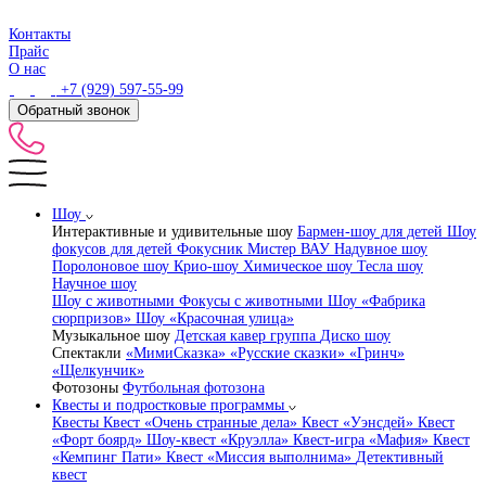
Контакты
Прайс
О нас
+7 (929) 597-55-99
Обратный звонок
Шоу
Интерактивные и удивительные шоу
Бармен-шоу для детей
Шоу
фокусов для детей
Фокусник Мистер ВАУ
Надувное шоу
Поролоновое шоу
Крио-шоу
Химическое шоу
Тесла шоу
Научное шоу
Шоу с животными
Фокусы с животными
Шоу «Фабрика
сюрпризов»
Шоу «Красочная улица»
Музыкальное шоу
Детская кавер группа
Диско шоу
Спектакли
«МимиСказка»
«Русские сказки»
«Гринч»
«Щелкунчик»
Фотозоны
Футбольная фотозона
Квесты и подростковые программы
Квесты
Квест «Очень странные дела»
Квест «Уэнсдей»
Квест
«Форт боярд»
Шоу-квест «Круэлла»
Квест-игра «Мафия»
Квест
«Кемпинг Пати»
Квест «Миссия выполнима»
Детективный
квест