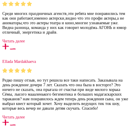
Среди многих праздничных агенств,эти ребята мне понравились тем
как они работают,именно актерски,видно что это профи актеры,а не
аниматоры,что это актеры театра и кино,многие узнаваемые уже.
Видна разница, команда у них как говорит молодёжь АГОНЬ и юмор
отличный, энергетика и драйв.
Читать далее
Ellada Mardakhaeva
Редко пишу отзыв, но тут решила все таки написать. Заказывала на
день рождение дочери 7 лет. Сказать что она была в восторге? Это
ничего не сказать, она прыгала от счастья при виде милого хорька
Сёмы, лысого маааленького бегимотика и больших мадагаскарских
тараканов? нам понравилось ждем теперь день рождения сына, он уже
выбрал квест который хочет. Хочу выделить ведущих тик ток шоу,
которые весь вечер не давали детям скучать. Спасибо!
Читать далее