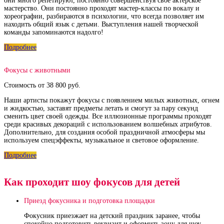
они много репетируют, постоянно совершенствуя свое актерское
мастерство. Они постоянно проходят мастер-классы по вокалу и
хореографии, разбираются в психологии, что всегда позволяет им
находить общий язык с детьми. Выступления нашей творческой
команды запоминаются надолго!
Подробнее
Фокусы с животными
Стоимость от 38 800 руб.
Наши артисты покажут фокусы с появлением милых животных, огнем
и жидкостью, заставят предметы летать и смогут за пару секунд
сменить цвет своей одежды. Все иллюзионные программы проходят
среди красивых декораций с использованием волшебных атрибутов.
Дополнительно, для создания особой праздничной атмосферы мы
используем спецэффекты, музыкальное и световое оформление.
Подробнее
Как проходит шоу фокусов для детей
Приезд фокусника и подготовка площадки
Фокусник приезжает на детский праздник заранее, чтобы
спокойно подготовить реквизит и оформить зону для шоу