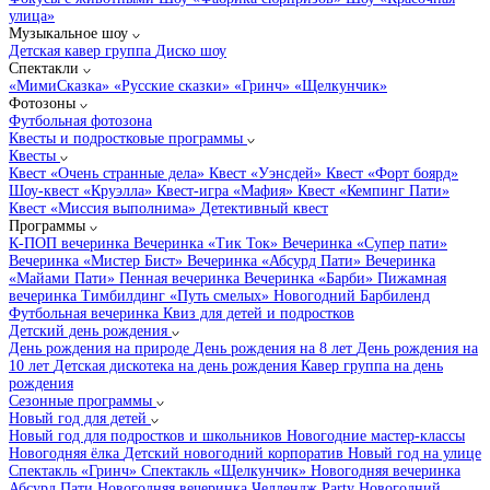
улица»
Музыкальное шоу
Детская кавер группа
Диско шоу
Спектакли
«МимиСказка»
«Русские сказки»
«Гринч»
«Щелкунчик»
Фотозоны
Футбольная фотозона
Квесты и подростковые программы
Квесты
Квест «Очень странные дела»
Квест «Уэнсдей»
Квест «Форт боярд»
Шоу-квест «Круэлла»
Квест-игра «Мафия»
Квест «Кемпинг Пати»
Квест «Миссия выполнима»
Детективный квест
Программы
К-ПОП вечеринка
Вечеринка «Тик Ток»
Вечеринка «Супер пати»
Вечеринка «Мистер Бист»
Вечеринка «Абсурд Пати»
Вечеринка
«Майами Пати»
Пенная вечеринка
Вечеринка «Барби»
Пижамная
вечеринка
Тимбилдинг «Путь смелых»
Новогодний Барбиленд
Футбольная вечеринка
Квиз для детей и подростков
Детский день рождения
День рождения на природе
День рождения на 8 лет
День рождения на
10 лет
Детская дискотека на день рождения
Кавер группа на день
рождения
Сезонные программы
Новый год для детей
Новый год для подростков и школьников
Новогодние мастер-классы
Новогодняя ёлка
Детский новогодний корпоратив
Новый год на улице
Спектакль «Гринч»
Спектакль «Щелкунчик»
Новогодняя вечеринка
Абсурд Пати
Новогодняя вечеринка Челлендж Party
Новогодний