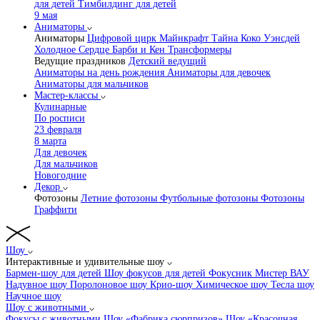
для детей
Тимбилдинг для детей
9 мая
Аниматоры
Аниматоры
Цифровой цирк
Майнкрафт
Тайна Коко
Уэнсдей
Холодное Сердце
Барби и Кен
Трансформеры
Ведущие праздников
Детский ведущий
Аниматоры на день рождения
Аниматоры для девочек
Аниматоры для мальчиков
Мастер-классы
Кулинарные
По росписи
23 февраля
8 марта
Для девочек
Для мальчиков
Новогодние
Декор
Фотозоны
Летние фотозоны
Футбольные фотозоны
Фотозоны
Граффити
Шоу
Интерактивные и удивительные шоу
Бармен-шоу для детей
Шоу фокусов для детей
Фокусник Мистер ВАУ
Надувное шоу
Поролоновое шоу
Крио-шоу
Химическое шоу
Тесла шоу
Научное шоу
Шоу с животными
Фокусы с животными
Шоу «Фабрика сюрпризов»
Шоу «Красочная