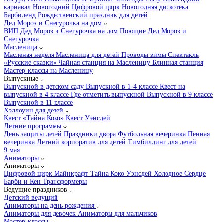
карнавал
Новогодний Цифровой цирк
Новогодняя дискотека
Барбиленд
Рождественский праздник для детей
Дед Мороз и Снегурочка на дом
ВИП Дед Мороз и Снегурочка на дом
Поющие Дед Мороз и
Снегурочка
Масленица
Масленая неделя
Масленица для детей
Проводы зимы
Спектакль
«Русские сказки»
Чайная станция на Масленицу
Блинная станция
Мастер-классы на Масленицу
Выпускные
Выпускной в детском саду
Выпускной в 1-4 классе
Квест на
выпускной в 4 классе
Где отметить выпускной
Выпускной в 9 классе
Выпускной в 11 классе
Хэллоуин для детей
Квест «Тайна Коко»
Квест Уэнсдей
Летние программы
День защиты детей
Праздники двора
Футбольная вечеринка
Пенная
вечеринка
Летний корпоратив для детей
Тимбилдинг для детей
9 мая
Аниматоры
Аниматоры
Цифровой цирк
Майнкрафт
Тайна Коко
Уэнсдей
Холодное Сердце
Барби и Кен
Трансформеры
Ведущие праздников
Детский ведущий
Аниматоры на день рождения
Аниматоры для девочек
Аниматоры для мальчиков
Мастер-классы