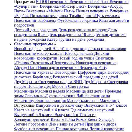
Программы
К-ПОП вечеринка
Вечеринка «Тик Ток»
Вечеринка
«Супер пати»
Вечеринка «Мистер Бист»
Вечеринка «Абсурд
Пати»
Вечеринка «Майами Пати»
Пенная вечеринка
Вечеринка
«Барби»
Пижамная вечеринка
Тимбилдинг «Путь смелых»
Новогодний Барбиленд
Футбольная вечеринка
Квиз для детей и
подростков
Детский день рождения
День рождения на природе
День
рождения на 8 лет
День рождения на 10 лет
Детская дискотека
на день рождения
Кавер группа на день рождения
Сезонные программы
Новый год для детей
Новый год для подростков и школьников
Новогодние мастер-классы
Новогодняя ёлка
Детский
новогодний корпоратив
Новый год на улице
Спектакль
«Гринч»
Спектакль «Щелкунчик»
Новогодняя вечеринка
Абсурд Пати
Новогодняя вечеринка Челлендж Party
Новогодний карнавал
Новогодний Цифровой цирк
Новогодняя
дискотека Барбиленд
Рождественский праздник для детей
Дед Мороз и Снегурочка на дом
ВИП Дед Мороз и Снегурочка
на дом
Поющие Дед Мороз и Снегурочка
Масленица
Масленая неделя
Масленица для детей
Проводы
зимы
Спектакль «Русские сказки»
Чайная станция на
Масленицу
Блинная станция
Мастер-классы на Масленицу
Выпускные
Выпускной в детском саду
Выпускной в 1-4 классе
Квест на выпускной в 4 классе
Где отметить выпускной
Выпускной в 9 классе
Выпускной в 11 классе
Хэллоуин для детей
Квест «Тайна Коко»
Квест Уэнсдей
Летние программы
День защиты детей
Праздники двора
Футбольная вечеринка
Пенная вечеринка
Летний корпоратив