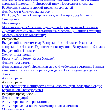
карнавал
Новогодний Цифровой цирк
Новогодняя дискотека
Барбиленд
Рождественский праздник для детей
Дед Мороз и Снегурочка на дом
ВИП Дед Мороз и Снегурочка на дом
Поющие Дед Мороз и
Снегурочка
Масленица
Масленая неделя
Масленица для детей
Проводы зимы
Спектакль
«Русские сказки»
Чайная станция на Масленицу
Блинная станция
Мастер-классы на Масленицу
Выпускные
Выпускной в детском саду
Выпускной в 1-4 классе
Квест на
выпускной в 4 классе
Где отметить выпускной
Выпускной в 9 классе
Выпускной в 11 классе
Хэллоуин для детей
Квест «Тайна Коко»
Квест Уэнсдей
Летние программы
День защиты детей
Праздники двора
Футбольная вечеринка
Пенная
вечеринка
Летний корпоратив для детей
Тимбилдинг для детей
9 мая
Аниматоры
Аниматоры
Цифровой цирк
Майнкрафт
Тайна Коко
Уэнсдей
Холодное Сердце
Барби и Кен
Трансформеры
Ведущие праздников
Детский ведущий
Аниматоры на день рождения
Аниматоры для девочек
Аниматоры для мальчиков
Мастер-классы