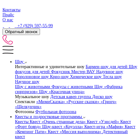
Контакты
Прайс
О нас
+7 (929) 597-55-99
Обратный звонок
Шоу
Интерактивные и удивительные шоу
Бармен-шоу для детей
Шоу
фокусов для детей
Фокусник Мистер ВАУ
Надувное шоу
Поролоновое шоу
Крио-шоу
Химическое шоу
Тесла шоу
Научное шоу
Шоу с животными
Фокусы с животными
Шоу «Фабрика
сюрпризов»
Шоу «Красочная улица»
Музыкальное шоу
Детская кавер группа
Диско шоу
Спектакли
«МимиСказка»
«Русские сказки»
«Гринч»
«Щелкунчик»
Фотозоны
Футбольная фотозона
Квесты и подростковые программы
Квесты
Квест «Очень странные дела»
Квест «Уэнсдей»
Квест
«Форт боярд»
Шоу-квест «Круэлла»
Квест-игра «Мафия»
Квест
«Кемпинг Пати»
Квест «Миссия выполнима»
Детективный
квест