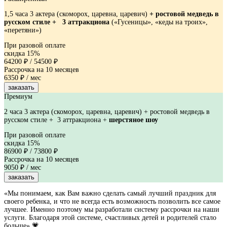
1,5 часа 3 актера (скоморох, царевна, царевич)
+
ростовой медведь в
русском стиле +
3 аттракциона
(«Гусеницы», «кеды на троих»,
«перетяни»)
При разовой оплате
скидка 15%
64200 ₽
/
54500 ₽
Рассрочка на 10 месяцев
6350 ₽ / мес
заказать
Премиум
2 часа 3 актера (скоморох, царевна, царевич) + ростовой медведь в
русском стиле + 3 аттракциона +
шерстяное шоу
При разовой оплате
скидка 15%
86900 ₽
/
73800 ₽
Рассрочка на 10 месяцев
9050 ₽ / мес
заказать
«Мы понимаем, как Вам важно сделать самый лучший праздник для
своего ребенка, и что не всегда есть возможность позволить все самое
лучшее. Именно поэтому мы разработали систему рассрочки на наши
услуги. Благодаря этой системе, счастливых детей и родителей стало
больше» 💗