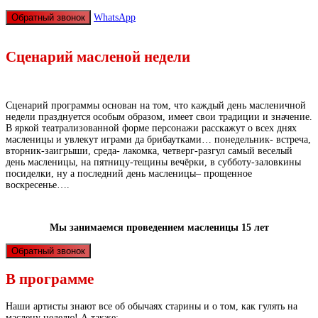
Обратный звонок
WhatsApp
Сценарий масленой недели
Сценарий программы основан на том, что каждый день масленичной
недели празднуется особым образом, имеет свои традиции и значение.
В яркой театрализованной форме персонажи расскажут о всех днях
масленицы и увлекут играми да брибаутками… понедельник- встреча,
вторник-заигрыши, среда- лакомка, четверг-разгул самый веселый
день масленицы, на пятницу-тещины вечёрки, в субботу-заловкины
посиделки, ну а последний день масленицы– прощенное
воскресенье….
Мы занимаемся проведением масленицы 15 лет
Обратный звонок
В программе
Наши артисты знают все об обычаях старины и о том, как гулять на
маслену неделю! А также: