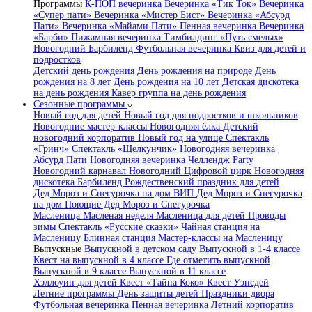
Программы
К-ПОП вечеринка
Вечеринка «Тик Ток»
Вечеринка
«Супер пати»
Вечеринка «Мистер Бист»
Вечеринка «Абсурд
Пати»
Вечеринка «Майами Пати»
Пенная вечеринка
Вечеринка
«Барби»
Пижамная вечеринка
Тимбилдинг «Путь смелых»
Новогодний Барбиленд
Футбольная вечеринка
Квиз для детей и
подростков
Детский день рождения
День рождения на природе
День
рождения на 8 лет
День рождения на 10 лет
Детская дискотека
на день рождения
Кавер группа на день рождения
Сезонные программы
Новый год для детей
Новый год для подростков и школьников
Новогодние мастер-классы
Новогодняя ёлка
Детский
новогодний корпоратив
Новый год на улице
Спектакль
«Гринч»
Спектакль «Щелкунчик»
Новогодняя вечеринка
Абсурд Пати
Новогодняя вечеринка Челлендж Party
Новогодний карнавал
Новогодний Цифровой цирк
Новогодняя
дискотека Барбиленд
Рождественский праздник для детей
Дед Мороз и Снегурочка на дом
ВИП Дед Мороз и Снегурочка
на дом
Поющие Дед Мороз и Снегурочка
Масленица
Масленая неделя
Масленица для детей
Проводы
зимы
Спектакль «Русские сказки»
Чайная станция на
Масленицу
Блинная станция
Мастер-классы на Масленицу
Выпускные
Выпускной в детском саду
Выпускной в 1-4 классе
Квест на выпускной в 4 классе
Где отметить выпускной
Выпускной в 9 классе
Выпускной в 11 классе
Хэллоуин для детей
Квест «Тайна Коко»
Квест Уэнсдей
Летние программы
День защиты детей
Праздники двора
Футбольная вечеринка
Пенная вечеринка
Летний корпоратив