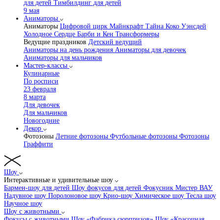
для детей
Тимбилдинг для детей
9 мая
Аниматоры
Аниматоры
Цифровой цирк
Майнкрафт
Тайна Коко
Уэнсдей
Холодное Сердце
Барби и Кен
Трансформеры
Ведущие праздников
Детский ведущий
Аниматоры на день рождения
Аниматоры для девочек
Аниматоры для мальчиков
Мастер-классы
Кулинарные
По росписи
23 февраля
8 марта
Для девочек
Для мальчиков
Новогодние
Декор
Фотозоны
Летние фотозоны
Футбольные фотозоны
Фотозоны
Граффити
Шоу
Интерактивные и удивительные шоу
Бармен-шоу для детей
Шоу фокусов для детей
Фокусник Мистер ВАУ
Надувное шоу
Поролоновое шоу
Крио-шоу
Химическое шоу
Тесла шоу
Научное шоу
Шоу с животными
Фокусы с животными
Шоу «Фабрика сюрпризов»
Шоу «Красочная