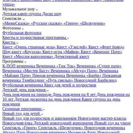
улица»
Музыкальное шоу
Детская кавер группа
Диско шоу
Спектакли
«МимиСказка»
«Русские сказки»
«Гринч»
«Щелкунчик»
Фотозоны
Футбольная фотозона
Квесты и подростковые программы
Квесты
Квест «Очень странные дела»
Квест «Уэнсдей»
Квест «Форт боярд»
Шоу-квест «Круэлла»
Квест-игра «Мафия»
Квест «Кемпинг Пати»
Квест «Миссия выполнима»
Детективный квест
Программы
К-ПОП вечеринка
Вечеринка «Тик Ток»
Вечеринка «Супер пати»
Вечеринка «Мистер Бист»
Вечеринка «Абсурд Пати»
Вечеринка
«Майами Пати»
Пенная вечеринка
Вечеринка «Барби»
Пижамная
вечеринка
Тимбилдинг «Путь смелых»
Новогодний Барбиленд
Футбольная вечеринка
Квиз для детей и подростков
Детский день рождения
День рождения на природе
День рождения на 8 лет
День рождения на
10 лет
Детская дискотека на день рождения
Кавер группа на день
рождения
Сезонные программы
Новый год для детей
Новый год для подростков и школьников
Новогодние мастер-классы
Новогодняя ёлка
Детский новогодний корпоратив
Новый год на улице
Спектакль «Гринч»
Спектакль «Щелкунчик»
Новогодняя вечеринка
Абсурд Пати
Новогодняя вечеринка Челлендж Party
Новогодний