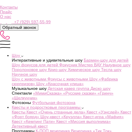
Контакты
Прайс
О нас
+7 (929) 597-55-99
Обратный звонок
Шоу
Интерактивные и удивительные шоу
Бармен-шоу для детей
Шоу фокусов для детей
Фокусник Мистер ВАУ
Надувное шоу
Поролоновое шоу
Крио-шоу
Химическое шоу
Тесла шоу
Научное шоу
Шоу с животными
Фокусы с животными
Шоу «Фабрика
сюрпризов»
Шоу «Красочная улица»
Музыкальное шоу
Детская кавер группа
Диско шоу
Спектакли
«МимиСказка»
«Русские сказки»
«Гринч»
«Щелкунчик»
Фотозоны
Футбольная фотозона
Квесты и подростковые программы
Квесты
Квест «Очень странные дела»
Квест «Уэнсдей»
Квест
«Форт боярд»
Шоу-квест «Круэлла»
Квест-игра «Мафия»
Квест «Кемпинг Пати»
Квест «Миссия выполнима»
Детективный квест
Программы
К-ПОП вечеринка
Вечеринка «Тик Ток»