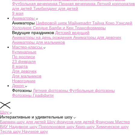
Футбольная вечеринка
Пенная вечеринка
Летний корпоратив
для детей
Тимбилдинг для детей
9 мая
Аниматоры
Аниматоры
Цифровой цирк
Майнкрафт
Тайна Коко
Уэнсдей
Холодное Сердце
Барби и Кен
Трансформеры
Ведущие праздников
Детский ведущий
Аниматоры на день рождения
Аниматоры для девочек
Аниматоры для мальчиков
Мастер-классы
Кулинарные
По росписи
23 февраля
8 марта
Для девочек
Для мальчиков
Новогодние
Декор
Фотозоны
Летние фотозоны
Футбольные фотозоны
Фотозоны Граффити
Шоу
Интерактивные и удивительные шоу
Бармен-шоу для детей
Шоу фокусов для детей
Фокусник Мистер
ВАУ
Надувное шоу
Поролоновое шоу
Крио-шоу
Химическое шоу
Тесла шоу
Научное шоу