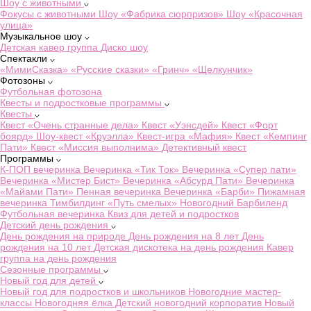
Шоу с животными
Фокусы с животными
Шоу «Фабрика сюрпризов»
Шоу «Красочная
улица»
Музыкальное шоу
Детская кавер группа
Диско шоу
Спектакли
«МимиСказка»
«Русские сказки»
«Гринч»
«Щелкунчик»
Фотозоны
Футбольная фотозона
Квесты и подростковые программы
Квесты
Квест «Очень странные дела»
Квест «Уэнсдей»
Квест «Форт
боярд»
Шоу-квест «Круэлла»
Квест-игра «Мафия»
Квест «Кемпинг
Пати»
Квест «Миссия выполнима»
Детективный квест
Программы
К-ПОП вечеринка
Вечеринка «Тик Ток»
Вечеринка «Супер пати»
Вечеринка «Мистер Бист»
Вечеринка «Абсурд Пати»
Вечеринка
«Майами Пати»
Пенная вечеринка
Вечеринка «Барби»
Пижамная
вечеринка
Тимбилдинг «Путь смелых»
Новогодний Барбиленд
Футбольная вечеринка
Квиз для детей и подростков
Детский день рождения
День рождения на природе
День рождения на 8 лет
День
рождения на 10 лет
Детская дискотека на день рождения
Кавер
группа на день рождения
Сезонные программы
Новый год для детей
Новый год для подростков и школьников
Новогодние мастер-
классы
Новогодняя ёлка
Детский новогодний корпоратив
Новый