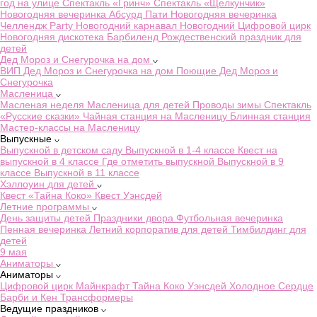
год на улице
Спектакль «Гринч»
Спектакль «Щелкунчик»
Новогодняя вечеринка Абсурд Пати
Новогодняя вечеринка
Челлендж Party
Новогодний карнавал
Новогодний Цифровой цирк
Новогодняя дискотека Барбиленд
Рождественский праздник для
детей
Дед Мороз и Снегурочка на дом
ВИП Дед Мороз и Снегурочка на дом
Поющие Дед Мороз и
Снегурочка
Масленица
Масленая неделя
Масленица для детей
Проводы зимы
Спектакль
«Русские сказки»
Чайная станция на Масленицу
Блинная станция
Мастер-классы на Масленицу
Выпускные
Выпускной в детском саду
Выпускной в 1-4 классе
Квест на
выпускной в 4 классе
Где отметить выпускной
Выпускной в 9
классе
Выпускной в 11 классе
Хэллоуин для детей
Квест «Тайна Коко»
Квест Уэнсдей
Летние программы
День защиты детей
Праздники двора
Футбольная вечеринка
Пенная вечеринка
Летний корпоратив для детей
Тимбилдинг для
детей
9 мая
Аниматоры
Аниматоры
Цифровой цирк
Майнкрафт
Тайна Коко
Уэнсдей
Холодное Сердце
Барби и Кен
Трансформеры
Ведущие праздников