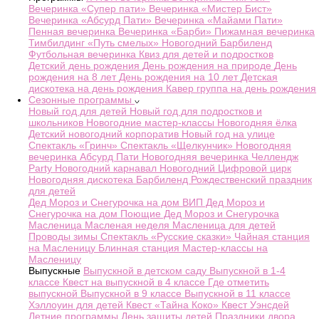
Вечеринка «Супер пати»
Вечеринка «Мистер Бист»
Вечеринка «Абсурд Пати»
Вечеринка «Майами Пати»
Пенная вечеринка
Вечеринка «Барби»
Пижамная вечеринка
Тимбилдинг «Путь смелых»
Новогодний Барбиленд
Футбольная вечеринка
Квиз для детей и подростков
Детский день рождения
День рождения на природе
День
рождения на 8 лет
День рождения на 10 лет
Детская
дискотека на день рождения
Кавер группа на день рождения
Сезонные программы
Новый год для детей
Новый год для подростков и
школьников
Новогодние мастер-классы
Новогодняя ёлка
Детский новогодний корпоратив
Новый год на улице
Спектакль «Гринч»
Спектакль «Щелкунчик»
Новогодняя
вечеринка Абсурд Пати
Новогодняя вечеринка Челлендж
Party
Новогодний карнавал
Новогодний Цифровой цирк
Новогодняя дискотека Барбиленд
Рождественский праздник
для детей
Дед Мороз и Снегурочка на дом
ВИП Дед Мороз и
Снегурочка на дом
Поющие Дед Мороз и Снегурочка
Масленица
Масленая неделя
Масленица для детей
Проводы зимы
Спектакль «Русские сказки»
Чайная станция
на Масленицу
Блинная станция
Мастер-классы на
Масленицу
Выпускные
Выпускной в детском саду
Выпускной в 1-4
классе
Квест на выпускной в 4 классе
Где отметить
выпускной
Выпускной в 9 классе
Выпускной в 11 классе
Хэллоуин для детей
Квест «Тайна Коко»
Квест Уэнсдей
Летние программы
День защиты детей
Праздники двора