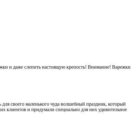
ор
Цены
Акции
О нас
Контакты
нежки и даже слепить настоящую крепость! Внимание! Варежки
ть для своего маленького чуда волшебный праздник, который
аших клиентов и придумали специально для них удивительное