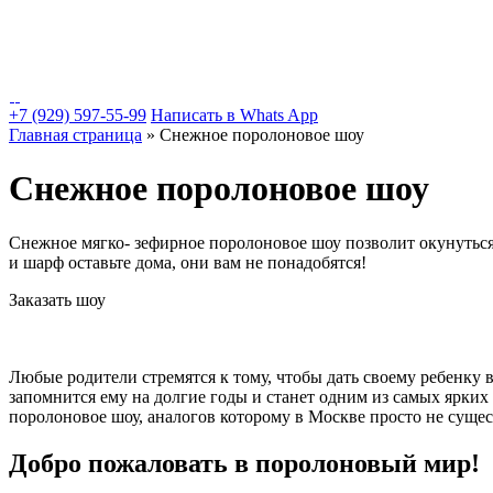
Шоу
Квесты и подростковые программы
+7 (929) 597-55-99
Написать в Whats App
Главная страница
»
Снежное поролоновое шоу
Снежное поролоновое шоу
Снежное мягко- зефирное поролоновое шоу позволит окунуться
и шарф оставьте дома, они вам не понадобятся!
Заказать шоу
Любые родители стремятся к тому, чтобы дать своему ребенку в
запомнится ему на долгие годы и станет одним из самых ярки
поролоновое шоу, аналогов которому в Москве просто не сущес
Добро пожаловать в поролоновый мир!