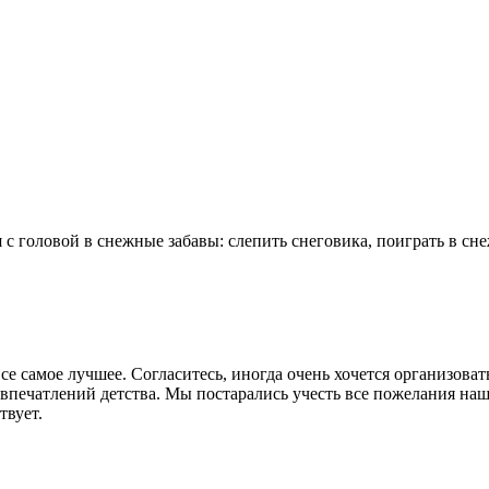
Аниматоры
Сезонные праздники
Мастер-классы
Дек
 с головой в снежные забавы: слепить снеговика, поиграть в с
се самое лучшее. Согласитесь, иногда очень хочется организова
х впечатлений детства. Мы постарались учесть все пожелания н
твует.