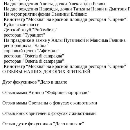
На дне рождения Алисы, дочки Александра Реввы
На дне рождения Надежды, дочки Татьяны Навки и Дмитрия 
На мероприятии фонда Эвелины Блёданс
Кинотеатр “Москва” на красной площади ресторан "Сирень"
Рублевское шоссе
Детский клуб "Рибамбель"
ресторан "Турандот"
На празднике в замке у Аллы Пугачевой и Максима Галкина
ресторан-яхта "Чайка"
торговый центр "Афимолл"
ресторан "Osteria di campagna"
ресторан "Osteria di campagna"
Кинотеатр “Москва” на красной площади ресторан "Сирень"
ОТЗЫВЫ НАШИХ ДОРОГИХ ЗРИТЕЛЕЙ
Дуэт фокусников "Дело в шляпе
Отзыв мамы Анны о "Фабрике сюрпризов"
Отзыв мамы Светланы о фокусах с животными
Отзыв юных зрителей о фокусах с животными
Отзыв дуэте фокусников "Дело в шляпе"