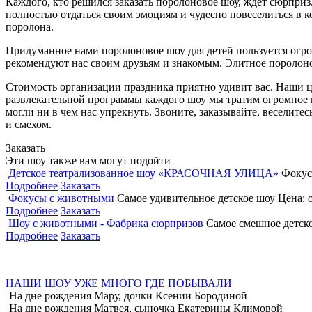
Каждого, кто решился заказать поролоновое шоу, ждет сюрпри
полностью отдаться своим эмоциям и чудесно повеселиться в 
поролона.
Придуманное нами поролоновое шоу для детей пользуется огро
рекомендуют нас своим друзьям и знакомым. Элитное поролоно
Стоимость организации праздника приятно удивит вас. Наши ц
развлекательной программы каждого шоу мы тратим огромное к
могли ни в чем нас упрекнуть. Звоните, заказывайте, веселитес
и смехом.
Заказать
Эти шоу также вам могут подойти
Детское театрализованное шоу «КРАСОЧНАЯ УЛИЦА»
Фокус
Подробнее
Заказать
Фокусы с животными
Самое удивительное детское шоу
Цена: о
Подробнее
Заказать
Шоу с животными - Фабрика сюрпризов
Самое смешное детск
Подробнее
Заказать
НАШИ ШОУ УЖЕ МНОГО ГДЕ ПОБЫВАЛИ
На дне рождения Мару, дочки Ксении Бородиной
На дне рождения Матвея, сыночка Екатерины Климовой