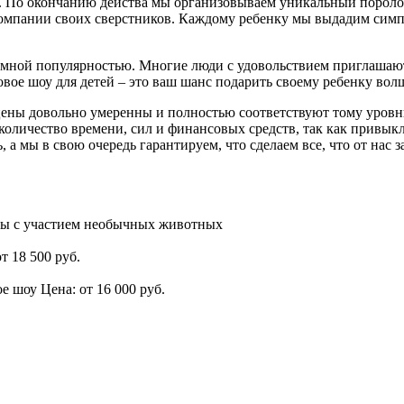
з. По окончанию действа мы организовываем уникальный пороло
компании своих сверстников. Каждому ребенку мы выдадим симп
мной популярностью. Многие люди с удовольствием приглашают 
вое шоу для детей – это ваш шанс подарить своему ребенку вол
ены довольно умеренны и полностью соответствуют тому уровню
оличество времени, сил и финансовых средств, так как привыкл
ь, а мы в свою очередь гарантируем, что сделаем все, что от нас
ы с участием необычных животных
т 18 500 руб.
ое шоу
Цена: от 16 000 руб.