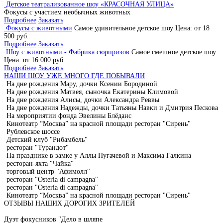
Детское театрализованное шоу «КРАСОЧНАЯ УЛИЦА»
Фокусы с участием необычных животных
Подробнее
Заказать
Фокусы с животными
Самое удивительное детское шоу
Цена: от 18
500 руб.
Подробнее
Заказать
Шоу с животными - Фабрика сюрпризов
Самое смешное детское шоу
Цена: от 16 000 руб.
Подробнее
Заказать
НАШИ ШОУ УЖЕ МНОГО ГДЕ ПОБЫВАЛИ
На дне рождения Мару, дочки Ксении Бородиной
На дне рождения Матвея, сыночка Екатерины Климовой
На дне рождения Алисы, дочки Александра Реввы
На дне рождения Надежды, дочки Татьяны Навки и Дмитрия Пескова
На мероприятии фонда Эвелины Блёданс
Кинотеатр “Москва” на красной площади ресторан "Сирень"
Рублевское шоссе
Детский клуб "Рибамбель"
ресторан "Турандот"
На празднике в замке у Аллы Пугачевой и Максима Галкина
ресторан-яхта "Чайка"
торговый центр "Афимолл"
ресторан "Osteria di campagna"
ресторан "Osteria di campagna"
Кинотеатр “Москва” на красной площади ресторан "Сирень"
ОТЗЫВЫ НАШИХ ДОРОГИХ ЗРИТЕЛЕЙ
Дуэт фокусников "Дело в шляпе